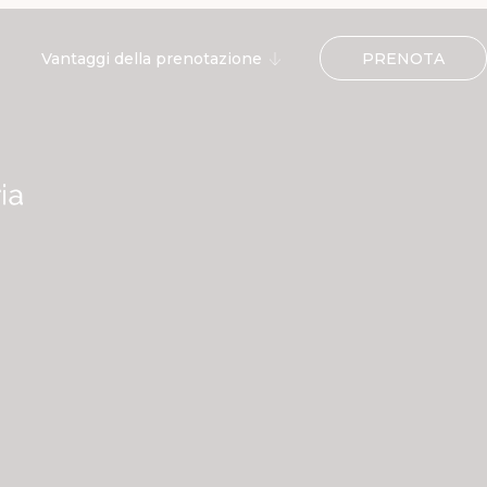
PRENOTA
Vantaggi della prenotazione
Ingresso gratuito alla ERRE
SPA
Cocktail di benvenuto
10% di sconto sull'ingresso al
Victoria Beach Club
Parcheggio gratuito