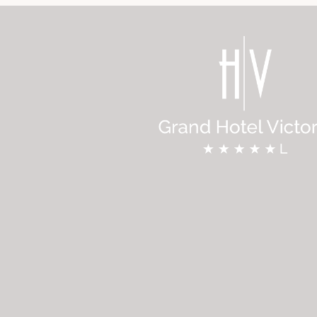
 & Spa
t
nt Blanc