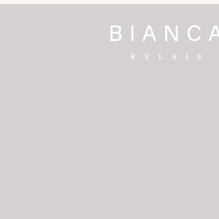
 & Spa
t
nt Blanc