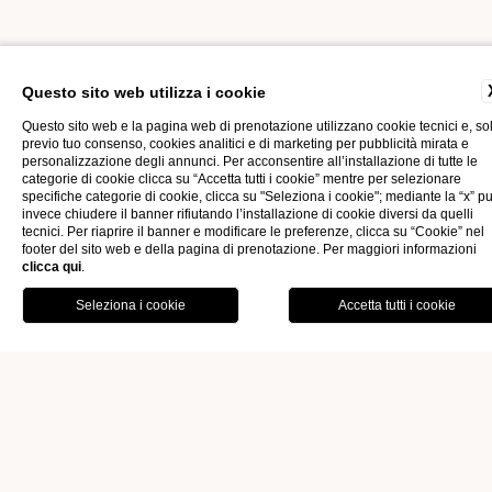
Home
I nostri prodotti
Questo sito web utilizza i cookie
Questo sito web e la pagina web di prenotazione utilizzano cookie tecnici e, so
I PROFUMATORI
previo tuo consenso, cookies analitici e di marketing per pubblicità mirata e
personalizzazione degli annunci. Per acconsentire all’installazione di tutte le
categorie di cookie clicca su “Accetta tutti i cookie” mentre per selezionare
specifiche categorie di cookie, clicca su "Seleziona i cookie"; mediante la “x” p
DIFFUSORI D’AMBIENTE
invece chiudere il banner rifiutando l’installazione di cookie diversi da quelli
tecnici. Per riaprire il banner e modificare le preferenze, clicca su “Cookie” nel
footer del sito web e della pagina di prenotazione. Per maggiori informazioni
FIRMATI R COLLECTION, PER
clicca qui
.
OFFERTE
CONTATTI
UNA NUOVA FILOSOFIA DI
PRENOTA
BENESSERE
Ogni essenza racconta una storia e narra quel fil rouge che
lega le strutture del Gruppo,
passione, freschezza,
determinazione e voglia di evasione
. Un’idea per portare