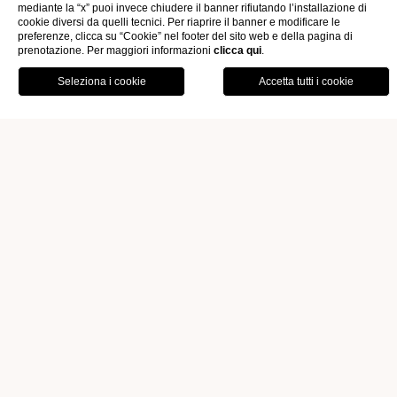
mediante la “x” puoi invece chiudere il banner rifiutando l’installazione di
cookie diversi da quelli tecnici. Per riaprire il banner e modificare le
preferenze, clicca su “Cookie” nel footer del sito web e della pagina di
prenotazione. Per maggiori informazioni
clicca qui
.
OFFERTE
GALLERY
Home
Eventi & Meeting
Richiedi Informazioni Eventi
PRENOTA
RICHIEDI INFORMAZIONI EVENTI
Nome
*
Cognome
*
E-mail
*