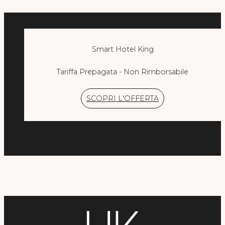
MILANO
Hotel Mentana Milano
City Life Hotel Poliziano
Smart Hotel King
Smart Hotel King
Tariffa Prepagata - Non Rimborsabile
SCOPRI L'OFFERTA
Scegli la struttura
Smart Hotel King
Check-in
Check-out