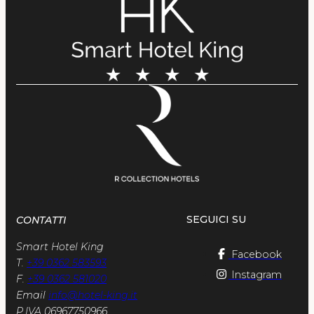
08
Ago
2026
09
Ago
2026
2
Adulti
0
Bambini
1
Camera
PRENOTA
SEGUICI SU
CONTATTI
Smart Hotel King
modifica / cancella prenotazione
Facebook
T.
+39 0362 583593
Instagram
F.
+39 0362 581020
Email
info@hotel-king.it
P.IVA 06967750966