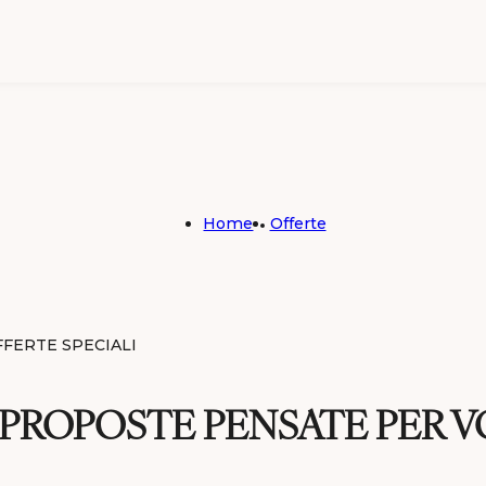
 & Spa
Home
Offerte
FFERTE SPECIALI
t
 PROPOSTE PENSATE PER V
nt Blanc