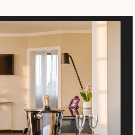
Hotel Mentana
Scegli la struttura
Check-in
Check-out
06
Ago
2026
07
Ago
2026
2
Adulti
0
Bambini