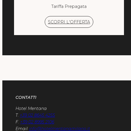
Tariffa Prepagata
SCOPRI L'OFFERTA
CONTATTI
Hotel Mentana
T.
+39 02 8645 4255
F.
+39 02 8995 2106
Email
info@hotelmentanamilano.it