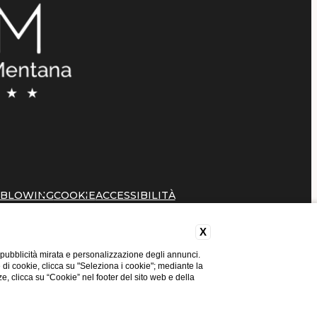
EBLOWING
COOKIE
ACCESSIBILITÀ
X
 pubblicità mirata e personalizzazione degli annunci.
e di cookie, clicca su "Seleziona i cookie"; mediante la
ze, clicca su “Cookie” nel footer del sito web e della