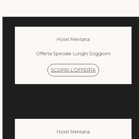
MILANO
Hotel Mentana Milano
City Life Hotel Poliziano
Smart Hotel King
Hotel Mentana
Offerta Speciale Lunghi Soggiorni
SCOPRI L'OFFERTA
Hotel Mentana