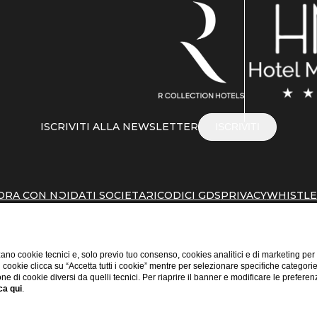
ISCRIVITI ALLA NEWSLETTER
ISCRIVITI
ORA CON NOI
DATI SOCIETARI
CODICI GDS
PRIVACY
WHISTL
ano cookie tecnici e, solo previo tuo consenso, cookies analitici e di marketing per
di cookie clicca su “Accetta tutti i cookie” mentre per selezionare specifiche categori
one di cookie diversi da quelli tecnici. Per riaprire il banner e modificare le preferen
ca qui
.