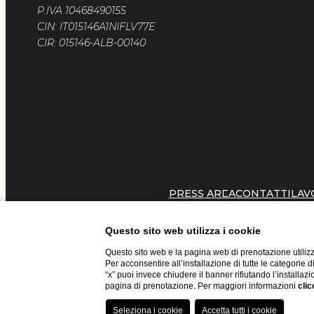
P.IVA 10468490155
CIN: IT015146A1NIFLV77E
CIR: 015146-ALB-00140
PRESS AREA
CONTATTI
LAV
Questo sito web utilizza i cookie
Questo sito web e la pagina web di prenotazione utilizz
Per acconsentire all’installazione di tutte le categorie 
“x” puoi invece chiudere il banner rifiutando l’installazi
pagina di prenotazione. Per maggiori informazioni
clic
Website by Blastness