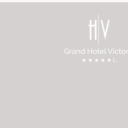
 & Spa
t
nt Blanc