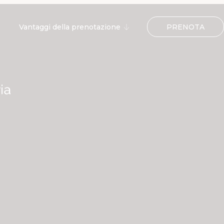
PRENOTA
Vantaggi della prenotazione
Ingresso gratuito alla ERRE
SPA
Cocktail di benvenuto
10% di sconto sull'ingresso al
Victoria Beach Club
Parcheggio gratuito