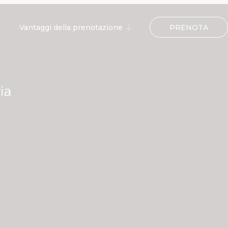
PRENOTA
Vantaggi della prenotazione
Ingresso gratuito alla ERRE
SPA
Cocktail di benvenuto
10% di sconto sull'ingresso al
Victoria Beach Club
Parcheggio gratuito