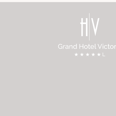
 & Spa
t
nt Blanc