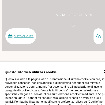
INIZIA L'ESPERIENZA
GIFT VOUCHER
Questo sito web utilizza i cookie
Home
Hotel
Cenni storici
Questo sito web e la pagina web di prenotazione utilizzano cookie tecnici e, so
previo tuo consenso, cookies analitici e di marketing per pubblicità mirata e
personalizzazione degli annunci. Per acconsentire all’installazione di tutte le
categorie di cookie clicca su “Accetta tutti i cookie” mentre per selezionare
CENNI STORICI
specifiche categorie di cookie, clicca su "Seleziona i cookie"; mediante la “x” p
invece chiudere il banner rifiutando l’installazione di cookie diversi da quelli
tecnici. Per riaprire il banner e modificare le preferenze, clicca su “Cookie” nel