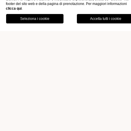
accogliente
, che dispongono di tutti i servizi necessari per un
footer del sito web e della pagina di prenotazione. Per maggiori informazioni
soggiorno più che confortevole. Le camere permettono ai
clicca qui
.
OFFERTE
GALLERY
nostri ospiti di godere di tutte le bellezze di Varenna,
scegliendo tra una
meravigliosa vista sul lago
o uno sguardo
PRENOTA
alla storica e centrale
piazza San Giorgio
sulla quale si trova
l’omonima chiesa risalente al XIV secolo.
RINNOVATE
& PRESTIGIOSE