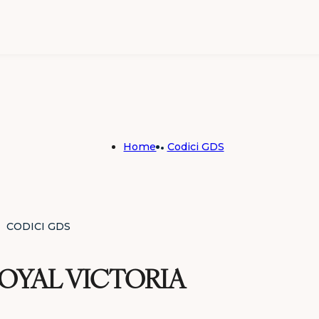
 & Spa
Home
Codici GDS
CODICI GDS
t
OYAL VICTORIA
nt Blanc