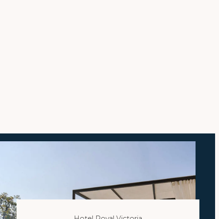
Hotel Royal Victoria
Scegli la struttura
Check-in
Check-out
07
Ago
2026
08
Ago
2026
2
Adulti
0
Bambini
Hotel Royal Victoria