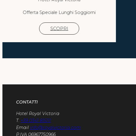
Offerta Speciale Lunghi Soggiorni
SCOPRI
CONTATTI
Hotel Royal Victoria
T.
+39 0341 815111
Email
info@royalvictoria.com
P.IVA 06967750966