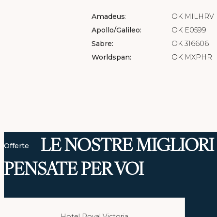
MILANO
Amadeus
:
OK MILHRV
CONTATTI
Hotel Mentana Milano
Apollo/Galileo:
OK E0599
City Life Hotel Poliziano
DOVE SIAMO
Sabre:
OK 316606
Smart Hotel King
Worldspan:
OK MXPHR
LE NOSTRE MIGLIOR
Offerte
PENSATE PER VOI
Hotel Royal Victoria