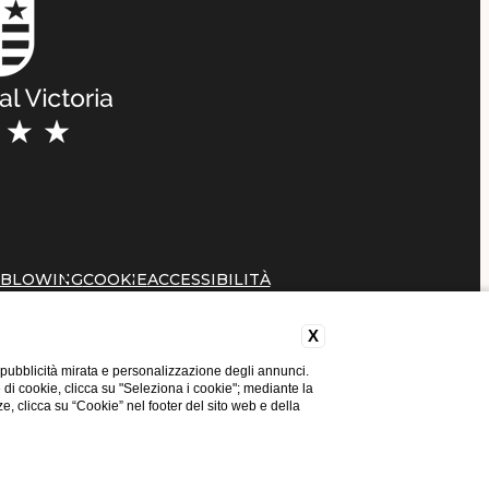
EBLOWING
COOKIE
ACCESSIBILITÀ
X
 pubblicità mirata e personalizzazione degli annunci.
e di cookie, clicca su "Seleziona i cookie"; mediante la
ze, clicca su “Cookie” nel footer del sito web e della
GIFT VOUCHER