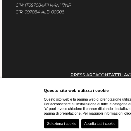
CIN: IT097084A1H44NH7NP
CIR: 097084-ALB-00006
PRESS AREA
CONTATTI
LAV
Questo sito web utilizza i cookie
Questo sito web e la pagina web di prenotazione utilizz
Per acconsentire all’installazione di tutte le categorie 
“x” puoi invece chiudere il banner rifiutando l’installazi
pagina di prenotazione. Per maggiori informazioni
clic
Website by Blastness