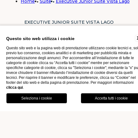
Home
Suite
Executive Junior Suite Vista Lago
EXECUTIVE JUNIOR SUITE VISTA LAGO
Questo sito web utilizza i cookie
EXECUTIVE JUNIOR SUITE
Questo sito web e la pagina web di prenotazione utilizzano cookie tecnici e, so
previo tuo consenso, cookies analitici e di marketing per pubblicità mirata e
VISTA LAGO
personalizzazione degli annunci. Per acconsentire all’installazione di tutte le
categorie di cookie clicca su “Accetta tutti i cookie” mentre per selezionare
specifiche categorie di cookie, clicca su "Seleziona i cookie"; mediante la “x” p
invece chiudere il banner rifiutando l’installazione di cookie diversi da quelli
L'
Executive Junior Suite
con vista lago sono l’ideale per chi
tecnici. Per riaprire il banner e modificare le preferenze, clicca su “Cookie” nel
footer del sito web e della pagina di prenotazione. Per maggiori informazioni
cerca comfort e bellezza paesaggistica. Dal soggiorno, gli
clicca qui
.
OFFERTE
GALLERY
ospiti possono godere di una
vista spettacolare sul lago
,
con ampie finestre che permettono alla luce naturale di
illuminare l'ambiente.
PRENOTA
Gli arredi sono di alta qualità, con letti king-size, divani
eleganti e un bagno con ampia doccia e vasca. I colori caldi
e le finiture in legno contribuiscono a creare un'atmosfera