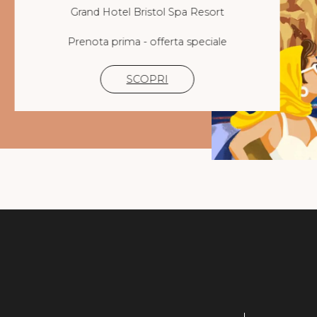
Grand Hotel Bristol Spa Resort
Prenota prima - offerta speciale
SCOPRI