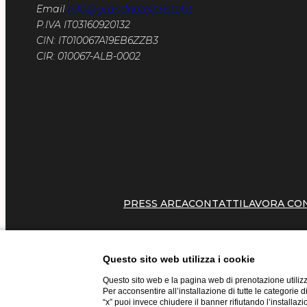
Email
info@grandhotelbristol.it
P.IVA IT03160920132
CIN: IT010067A19EB6ZZB3
CIR: 010067-ALB-0002
PRESS AREA
CONTATTI
LAVORA CO
Questo sito web utilizza i cookie
Questo sito web e la pagina web di prenotazione utilizz
Per acconsentire all’installazione di tutte le categorie 
Website by Blastness
“x” puoi invece chiudere il banner rifiutando l’installazi