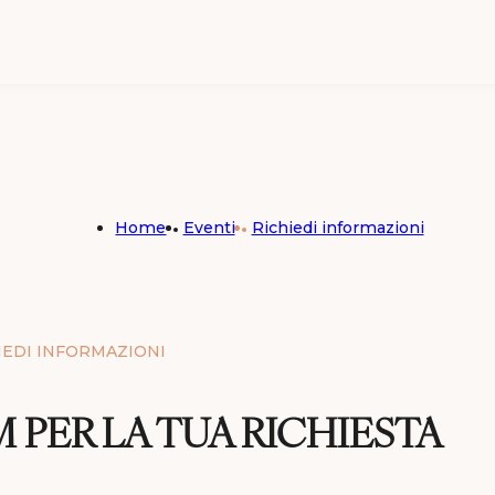
 & Spa
Home
Eventi
Richiedi informazioni
IEDI INFORMAZIONI
t
 PER LA TUA RICHIESTA
nt Blanc