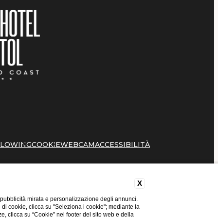
BLOWING
COOKIE
WEBCAM
ACCESSIBILITÀ
X
 pubblicità mirata e personalizzazione degli annunci.
e di cookie, clicca su "Seleziona i cookie"; mediante la
ze, clicca su “Cookie” nel footer del sito web e della