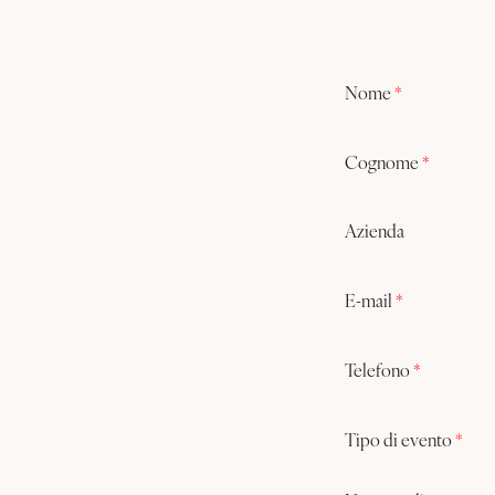
MILANO
EVENTI
Hotel Mentana Milano
City Life Hotel Poliziano
ATTIVITÀ & ESPERIENZE
Nome
*
Smart Hotel King
HOTEL LIFE
Cognome
*
CONTATTI
Azienda
DOVE SIAMO
E-mail
*
Telefono
*
Tipo di evento
*