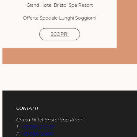
Grand Hotel Bristol Spa Resort
Offerta Speciale Lunghi Soggiorni
SCOPRI
CONTATTI
Grand Hotel Bristol Spa Resort
T.
+39 0185 273 313
F.
+39 0185 55800