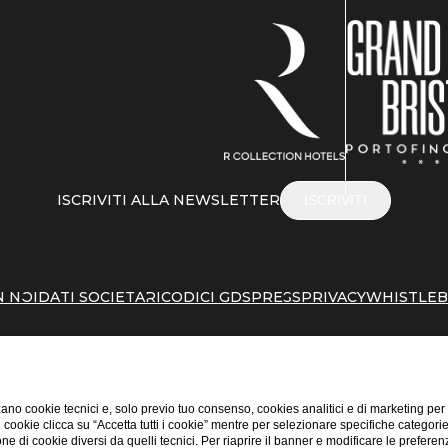
ISCRIVITI ALLA NEWSLETTER
ISCRIVITI
N NOI
DATI SOCIETARI
CODICI GDS
PRESS
PRIVACY
WHISTLE
ano cookie tecnici e, solo previo tuo consenso, cookies analitici e di marketing per
di cookie clicca su “Accetta tutti i cookie” mentre per selezionare specifiche categori
one di cookie diversi da quelli tecnici. Per riaprire il banner e modificare le preferen