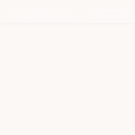
PRENOTA
Vantaggi della prenotazione
Welcome gift in camera
10% sconto su massaggi e
trattamenti ERRE SPA
Welcome drink all'arrivo