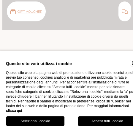
GIFT VOUCHER
Home
Ristoranti & Bar
Lounge Bar
Questo sito web utilizza i cookie
Questo sito web e la pagina web di prenotazione utilizzano cookie tecnici e, so
previo tuo consenso, cookies analitici e di marketing per pubblicità mirata e
I BAR
personalizzazione degli annunci. Per acconsentire all’installazione di tutte le
categorie di cookie clicca su “Accetta tutti i cookie” mentre per selezionare
specifiche categorie di cookie, clicca su "Seleziona i cookie"; mediante la “x” p
invece chiudere il banner rifiutando l’installazione di cookie diversi da quelli
BAR. ELEGANTI OASI DI RELAX,
tecnici. Per riaprire il banner e modificare le preferenze, clicca su “Cookie” nel
footer del sito web e della pagina di prenotazione. Per maggiori informazioni
clicca qui
.
OFFERTE
GALLERY
PERFETTI PER UN APERITIVO O
UNA SERATA RILASSANTE
PRENOTA