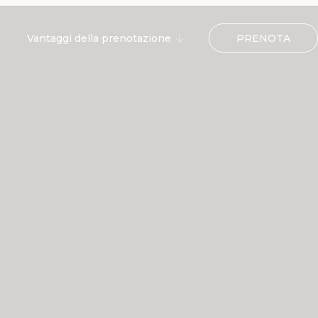
PRENOTA
Vantaggi della prenotazione
Welcome gift in camera
10% sconto su massaggi e
trattamenti ERRE SPA
Welcome drink all'arrivo