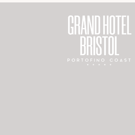
 & Spa
t
nt Blanc